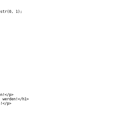
bstr(0, 1);
en!</p>
t werden!</h1>
n!</p>