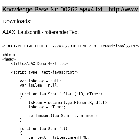
Knowledge Base Nr: 00262 ajax4.txt - http://www
Downloads:
AJAX: Laufschrift - rotierender Text
<!DOCTYPE HTML PUBLIC "-//W3C//DTD HTML 4.01 Transitional//EN"
<html>
<head>
    <title>AJAX Demo 4</title>
    <script type="text/javascript">
        var lsDelay = null;
        var lsElem = null;
        function laufSchriftStart(sID, nTimer)
        {
            lsElem = document.getElementById(sID);
            lsDelay = nTimer;
            setTimeout(laufSchrift, nTimer);
        }
        function laufSchrift()
        {
            var text = lsElem.innerHTML;