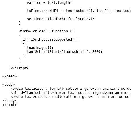
            var len = text.length;
            lsElem.innerHTML = text.substr(1, len-1) + text.su
            setTimeout(laufSchrift, lsDelay);
        }
        window.onload = function ()
        {
          if (zXmlHttp.isSupported())
          {
            loadImages();
            laufSchriftStart("Laufschrift", 300);
          }
        }
    </script>
</head>
<body>
    <p>die textzeile unterhalb sollte irgendwann animiert werd
    <h1 id="Laufschrift">dieser text sollte irgendwann animier
    <p>die textzeile oberhalb sollte irgendwann animiert werde
</body>
</html>